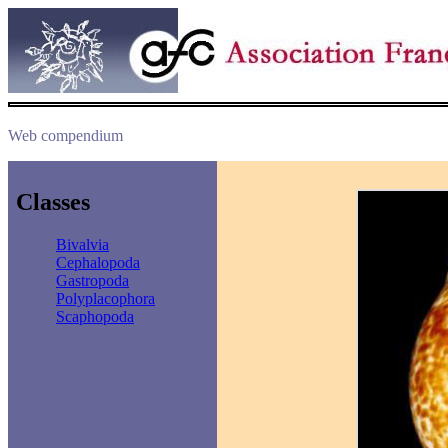
Web compendium
Classes
Bivalvia
Cephalopoda
Gastropoda
Polyplacophora
Scaphopoda