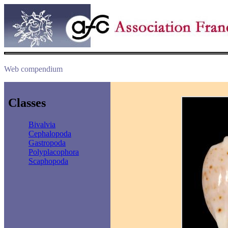
Web compendium
Classes
Bivalvia
Cephalopoda
Gastropoda
Polyplacophora
Scaphopoda