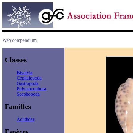
Web compendium
Classes
Bivalvia
Cephalopoda
Gastropoda
Polyplacophora
Scaphopoda
Familles
Aclididae
Espèces