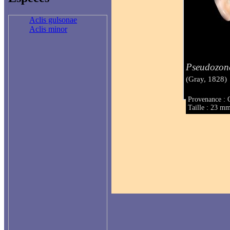
Aclis gulsonae
Aclis minor
Pseudozona
(Gray, 1828)
Provenance : 
Taille : 23 m