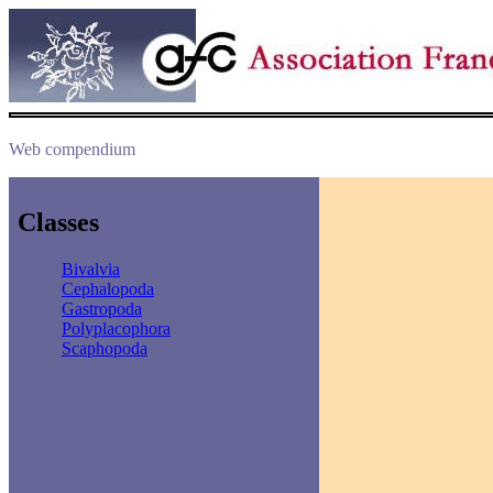
Web compendium
Classes
Bivalvia
Cephalopoda
Gastropoda
Polyplacophora
Scaphopoda