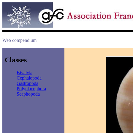
Web compendium
Classes
Bivalvia
Cephalopoda
Gastropoda
Polyplacophora
Scaphopoda