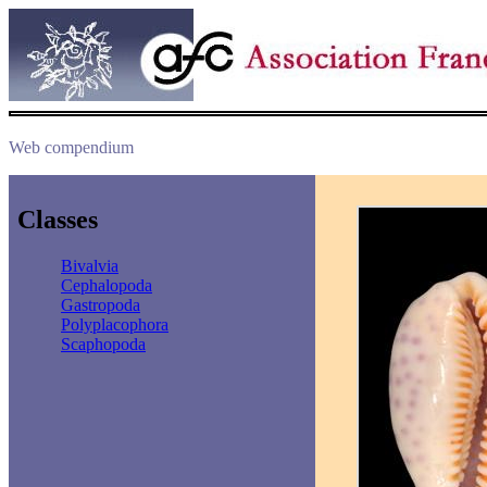
Web compendium
Classes
Bivalvia
Cephalopoda
Gastropoda
Polyplacophora
Scaphopoda