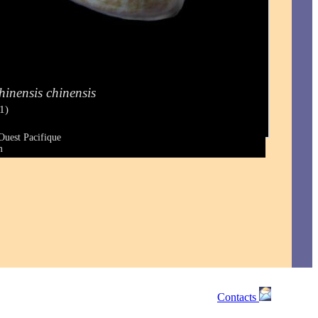
hinensis chinensis
1)
Ouest Pacifique
m
Contacts