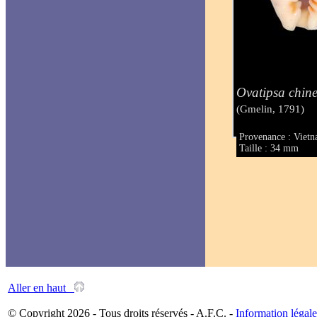
Ovatipsa chine
(Gmelin, 1791)
Provenance : Viet
Taille : 34 mm
Aller en haut
© Copyright 2026 - Tous droits réservés - A.F.C. -
Information légale