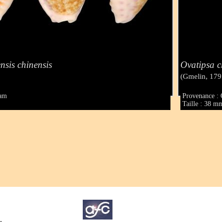
nsis chinensis
Ovatipsa c
(Gmelin, 179
nam
Provenance : 
Taille : 38 m
.