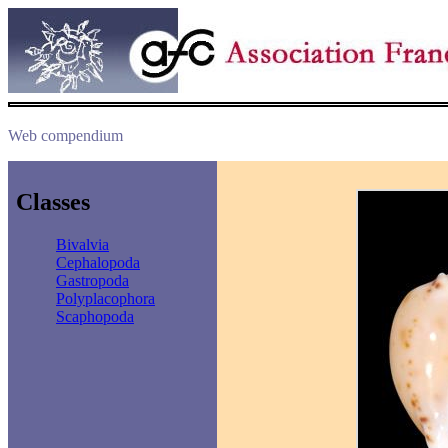
Web compendium
Classes
Bivalvia
Cephalopoda
Gastropoda
Polyplacophora
Scaphopoda