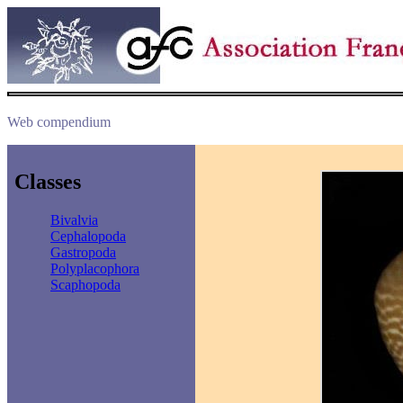
Web compendium
Classes
Bivalvia
Cephalopoda
Gastropoda
Polyplacophora
Scaphopoda