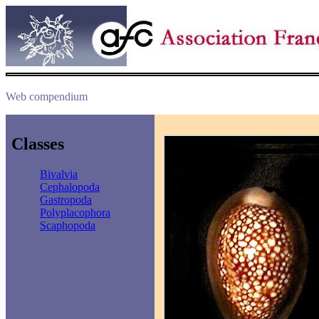
Web compendium
Classes
Bivalvia
Cephalopoda
Gastropoda
Polyplacophora
Scaphopoda