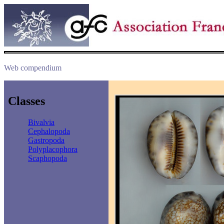
Web compendium
Classes
Bivalvia
Cephalopoda
Gastropoda
Polyplacophora
Scaphopoda