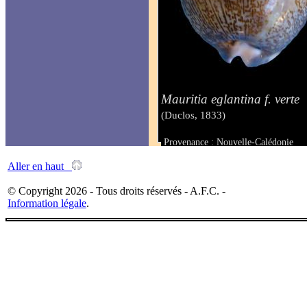
Mauritia eglantina f. verte
(Duclos, 1833)
Provenance : Nouvelle-Calédonie
Taille : 80 & 78 mm
Aller en haut
© Copyright 2026 - Tous droits réservés - A.F.C. -
Information légale
.