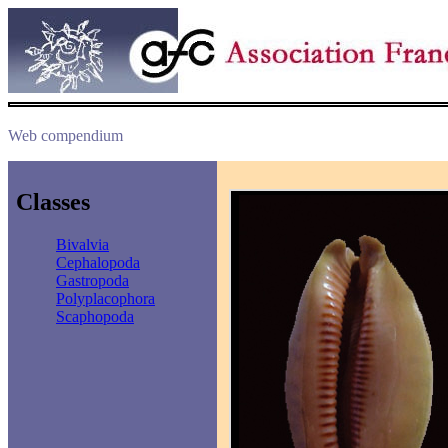
Web compendium
Classes
Bivalvia
Cephalopoda
Gastropoda
Polyplacophora
Scaphopoda