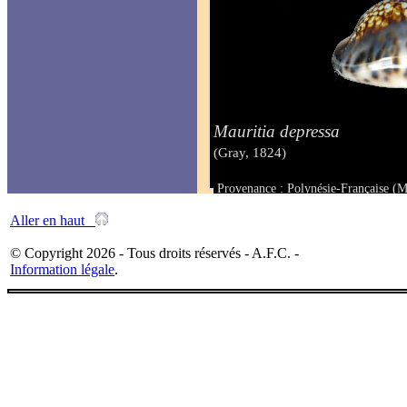
Mauritia depressa
(Gray, 1824)
Provenance : Polynésie-Française (M
Taille : 36.8 mm
Aller en haut
© Copyright 2026 - Tous droits réservés - A.F.C. -
Information légale
.