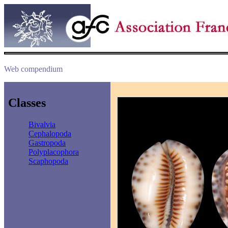
Web compendium
Classes
Bivalvia
Cephalopoda
Gastropoda
Polyplacophora
Scaphopoda