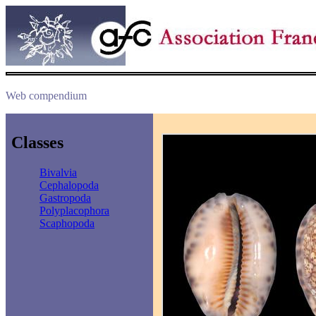
Web compendium
Classes
Bivalvia
Cephalopoda
Gastropoda
Polyplacophora
Scaphopoda