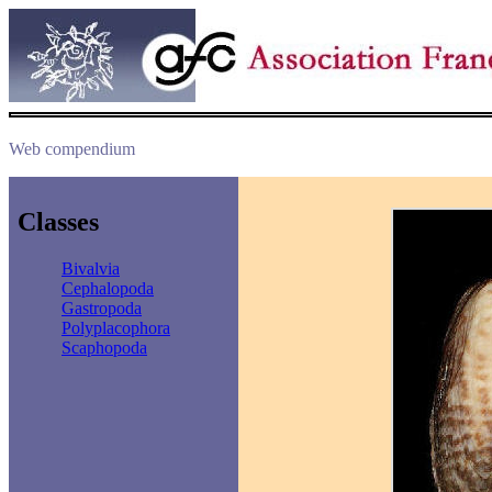
Web compendium
Classes
Bivalvia
Cephalopoda
Gastropoda
Polyplacophora
Scaphopoda