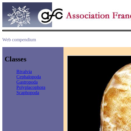
Web compendium
Classes
Bivalvia
Cephalopoda
Gastropoda
Polyplacophora
Scaphopoda