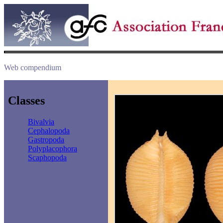
Web compendium
Classes
Bivalvia
Cephalopoda
Gastropoda
Polyplacophora
Scaphopoda