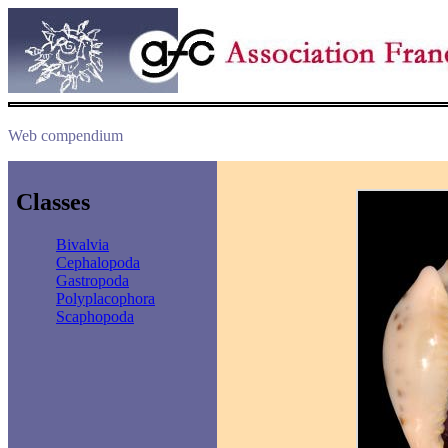
Web compendium
Classes
Bivalvia
Cephalopoda
Gastropoda
Polyplacophora
Scaphopoda