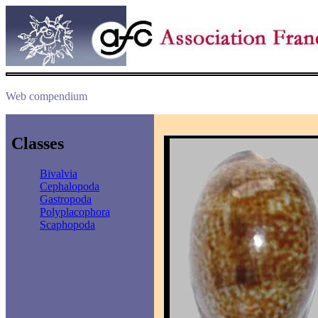
Web compendium
Classes
Bivalvia
Cephalopoda
Gastropoda
Polyplacophora
Scaphopoda