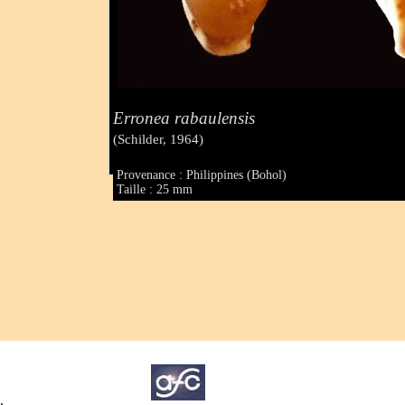
Erronea rabaulensis
(Schilder, 1964)
Provenance : Philippines (Bohol)
Taille : 25 mm
.