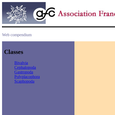
Web compendium
Classes
Bivalvia
Cephalopoda
Gastropoda
Polyplacophora
Scaphopoda