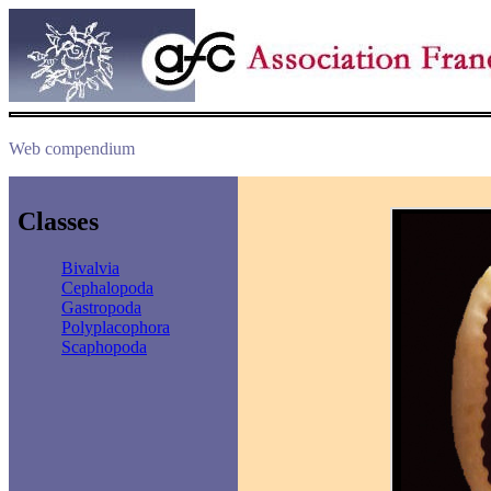
Web compendium
Classes
Bivalvia
Cephalopoda
Gastropoda
Polyplacophora
Scaphopoda