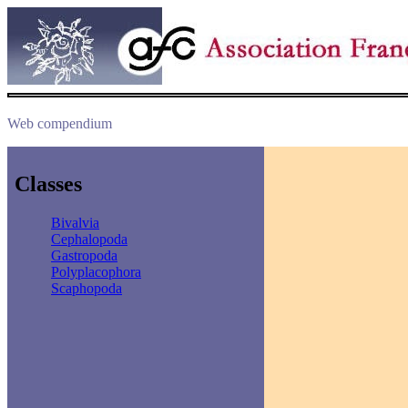
Web compendium
Classes
Bivalvia
Cephalopoda
Gastropoda
Polyplacophora
Scaphopoda