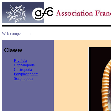
Web compendium
Classes
Bivalvia
Cephalopoda
Gastropoda
Polyplacophora
Scaphopoda