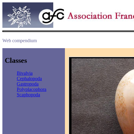
Web compendium
Classes
Bivalvia
Cephalopoda
Gastropoda
Polyplacophora
Scaphopoda