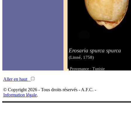
Erosaria spurca spurca
(Linné, 1758)
Provenance : Tunisie
Taille : 28 mm
Aller en haut
© Copyright 2026 - Tous droits réservés - A.F.C. -
Information légale
.