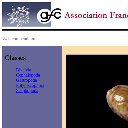
Web compendium
Classes
Bivalvia
Cephalopoda
Gastropoda
Polyplacophora
Scaphopoda