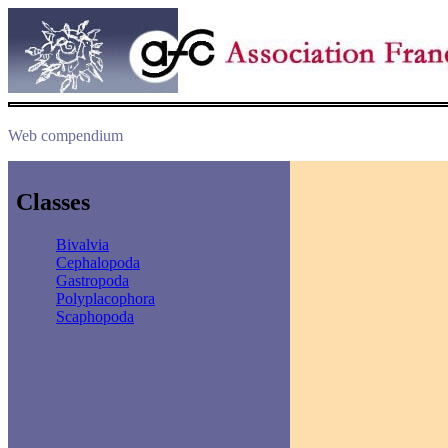
Web compendium
Classes
Bivalvia
Cephalopoda
Gastropoda
Polyplacophora
Scaphopoda