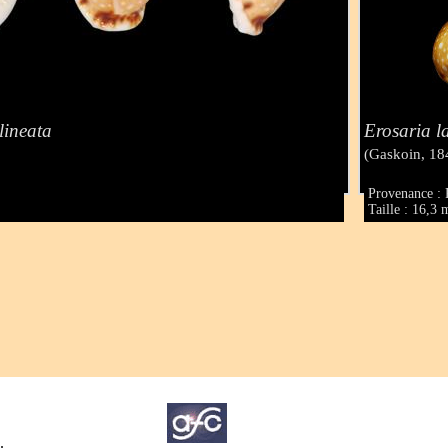
lineata
Erosaria l
(Gaskoin, 18
Provenance : 
Taille : 16,3
.