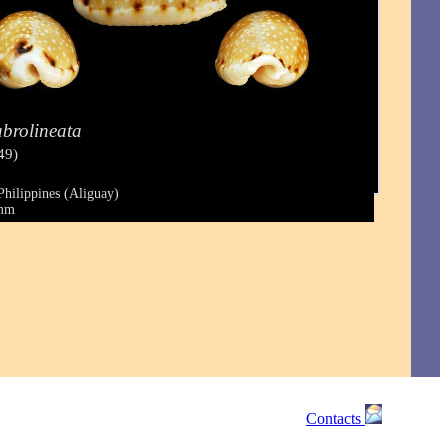
abrolineata
49)
Philippines (Aliguay)
 mm
Contacts