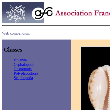
Web compendium
Classes
Bivalvia
Cephalopoda
Gastropoda
Polyplacophora
Scaphopoda