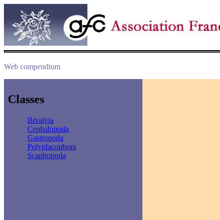
Web compendium
Classes
Bivalvia
Cephalopoda
Gastropoda
Polyplacophora
Scaphopoda