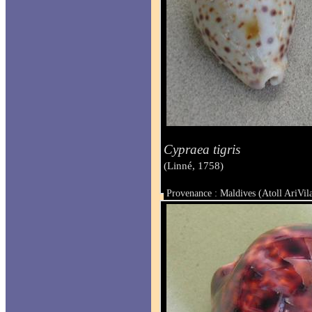
Cypraea tigris
(Linné, 1758)
Provenance : Maldives (Atoll AriVi
Taille : 84 & 86 mm