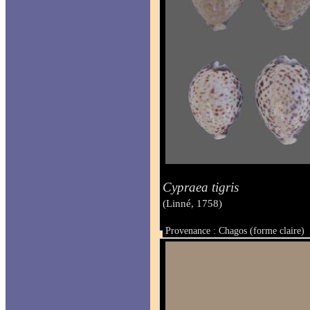
Cypraea tigris
(Linné, 1758)
Provenance : Chagos (forme claire)
Taille : de 83 à 97 mm