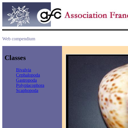
Web compendium
Classes
Bivalvia
Cephalopoda
Gastropoda
Polyplacophora
Scaphopoda