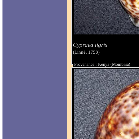
Cypraea tigris
(Linné, 1758)
Provenance : Kenya (Mombasa)
Taille : 94.6 mm