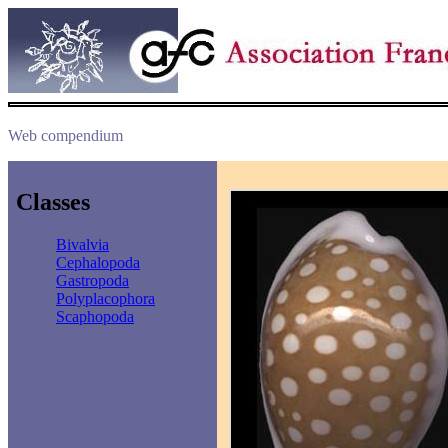
Web compendium
Classes
Bivalvia
Cephalopoda
Gastropoda
Polyplacophora
Scaphopoda