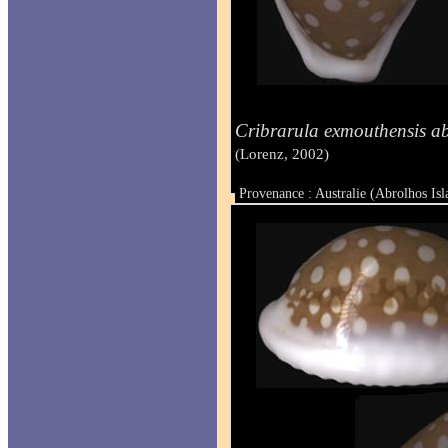
Cribrarula exmouthensis ab
(Lorenz, 2002)
Provenance : Australie (Abrolhos Isl
Taille : 28.1 mm