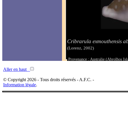
Cribrarula exmouthensis ab
(Lorenz, 2002)
Provenance : Australie (Abrolhos Isl
Taille : 28.1 mm
Aller en haut
© Copyright 2026 - Tous droits réservés - A.F.C. -
Information légale
.