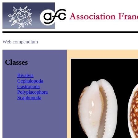
Web compendium
Classes
Bivalvia
Cephalopoda
Gastropoda
Polyplacophora
Scaphopoda