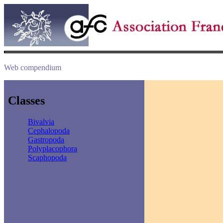
Web compendium
Classes
Bivalvia
Cephalopoda
Gastropoda
Polyplacophora
Scaphopoda