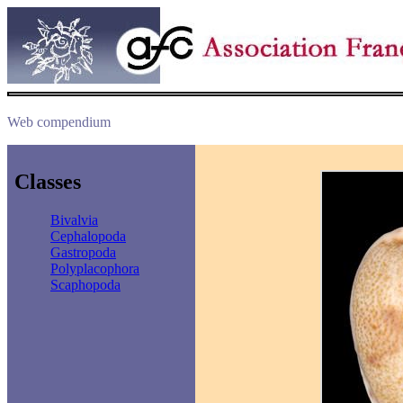
Web compendium
Classes
Bivalvia
Cephalopoda
Gastropoda
Polyplacophora
Scaphopoda