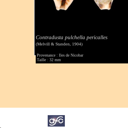
Contradusta pulchella pericalles
(Melvill & Standen, 1904)
Provenance : Iles de Nicobar
Taille : 32 mm
.