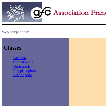
Web compendium
Classes
Bivalvia
Cephalopoda
Gastropoda
Polyplacophora
Scaphopoda