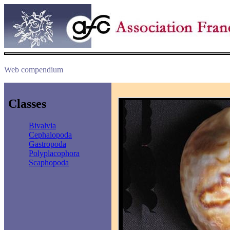
Web compendium
Classes
Bivalvia
Cephalopoda
Gastropoda
Polyplacophora
Scaphopoda