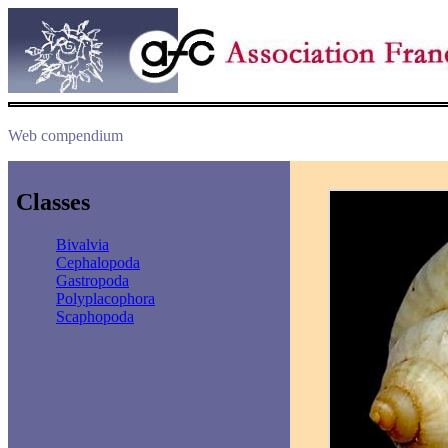
Web compendium
Classes
Bivalvia
Cephalopoda
Gastropoda
Polyplacophora
Scaphopoda