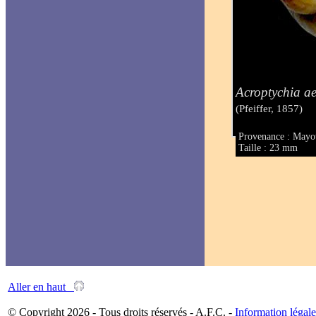
Acroptychia a
(Pfeiffer, 1857)
Provenance : Mayo
Taille : 23 mm
Aller en haut
© Copyright 2026 - Tous droits réservés - A.F.C. -
Information légale