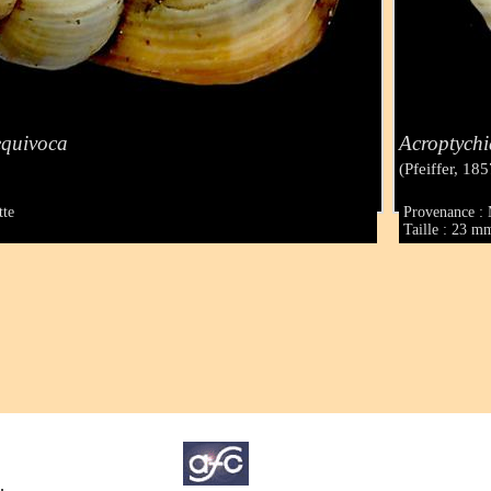
equivoca
Acroptych
(Pfeiffer, 185
tte
Provenance :
Taille : 23 m
.