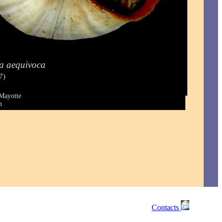
ia aequivoca
7)
 Mayotte
m
Contacts