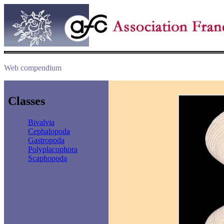
Web compendium
Classes
Bivalvia
Cephalopoda
Gastropoda
Polyplacophora
Scaphopoda