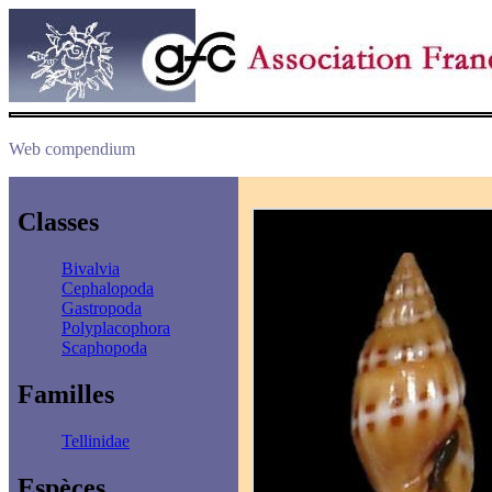
Web compendium
Classes
Bivalvia
Cephalopoda
Gastropoda
Polyplacophora
Scaphopoda
Familles
Tellinidae
Espèces