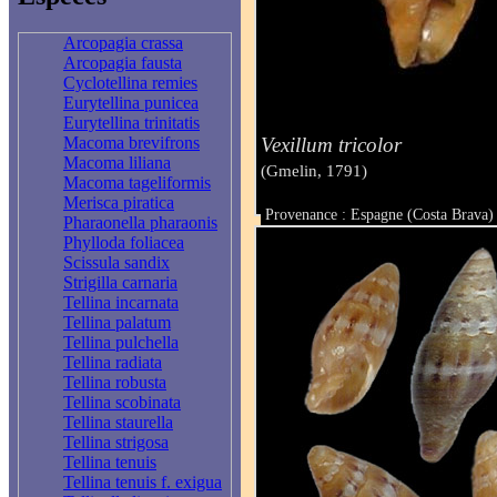
Arcopagia crassa
Arcopagia fausta
Cyclotellina remies
Eurytellina punicea
Eurytellina trinitatis
Vexillum tricolor
Macoma brevifrons
Macoma liliana
(Gmelin, 1791)
Macoma tageliformis
Merisca piratica
Provenance : Espagne (Costa Brava)
Pharaonella pharaonis
Taille : 76 mm
Phylloda foliacea
Scissula sandix
Strigilla carnaria
Tellina incarnata
Tellina palatum
Tellina pulchella
Tellina radiata
Tellina robusta
Tellina scobinata
Tellina staurella
Tellina strigosa
Tellina tenuis
Tellina tenuis f. exigua