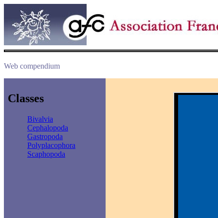
Web compendium
Classes
Bivalvia
Cephalopoda
Gastropoda
Polyplacophora
Scaphopoda