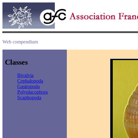
Web compendium
Classes
Bivalvia
Cephalopoda
Gastropoda
Polyplacophora
Scaphopoda