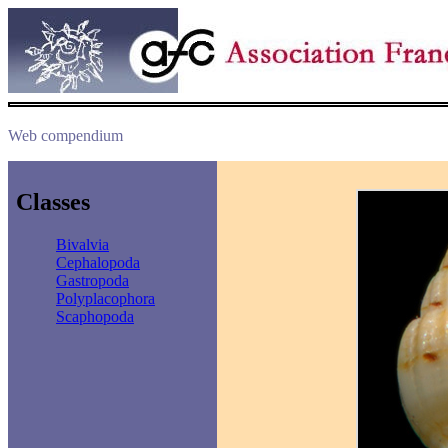
Web compendium
Classes
Bivalvia
Cephalopoda
Gastropoda
Polyplacophora
Scaphopoda