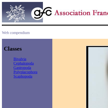
Web compendium
Classes
Bivalvia
Cephalopoda
Gastropoda
Polyplacophora
Scaphopoda