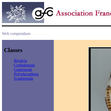
Web compendium
Classes
Bivalvia
Cephalopoda
Gastropoda
Polyplacophora
Scaphopoda