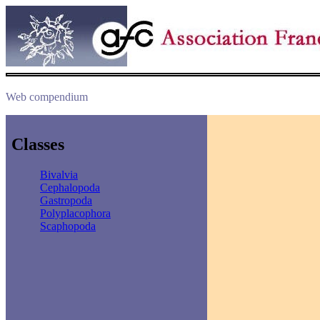
Web compendium
Classes
Bivalvia
Cephalopoda
Gastropoda
Polyplacophora
Scaphopoda