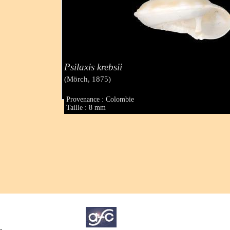
Psilaxis krebsii
(Mörch, 1875)
Provenance : Colombie
Taille : 8 mm
.