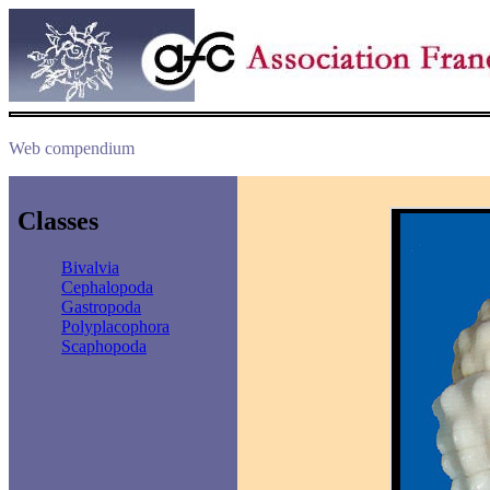
Web compendium
Classes
Bivalvia
Cephalopoda
Gastropoda
Polyplacophora
Scaphopoda