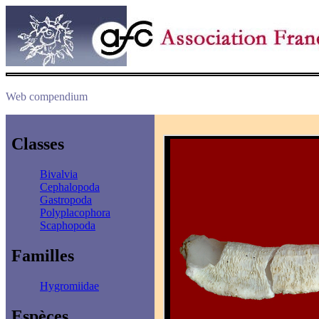
Web compendium
Classes
Bivalvia
Cephalopoda
Gastropoda
Polyplacophora
Scaphopoda
Familles
Hygromiidae
Espèces