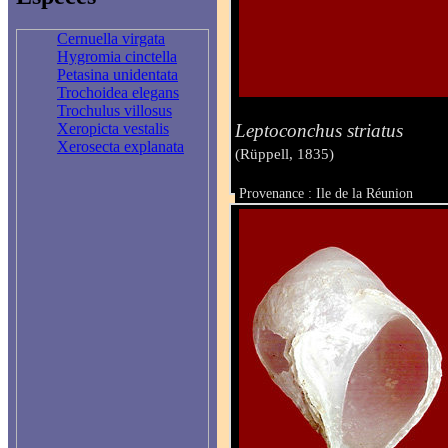
Cernuella virgata
Hygromia cinctella
Petasina unidentata
Trochoidea elegans
Trochulus villosus
Leptoconchus striatus
Xeropicta vestalis
Xerosecta explanata
(Rüppell, 1835)
Provenance : Ile de la Réunion
Taille : 10.0 mm