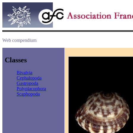
Web compendium
Classes
Bivalvia
Cephalopoda
Gastropoda
Polyplacophora
Scaphopoda