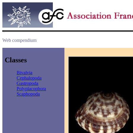
Web compendium
Classes
Bivalvia
Cephalopoda
Gastropoda
Polyplacophora
Scaphopoda