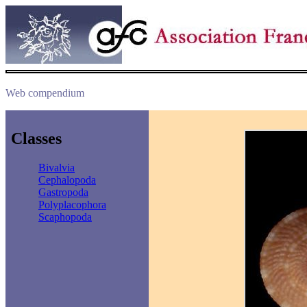
Web compendium
Classes
Bivalvia
Cephalopoda
Gastropoda
Polyplacophora
Scaphopoda