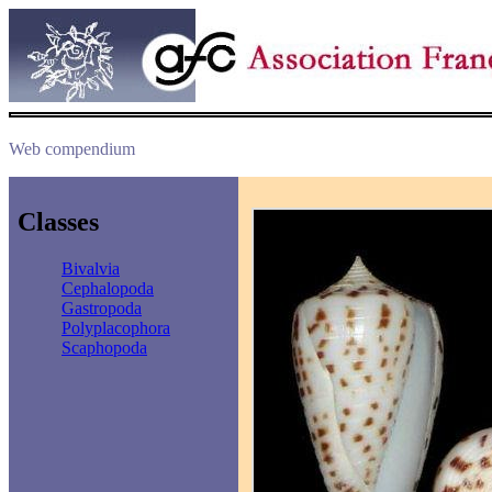
Web compendium
Classes
Bivalvia
Cephalopoda
Gastropoda
Polyplacophora
Scaphopoda